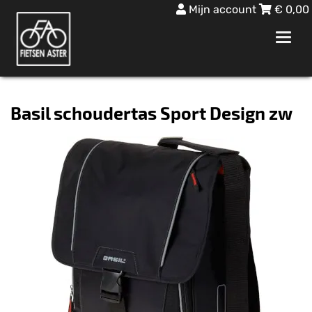
Mijn account
€
0,00
Toggl
navig
Basil schoudertas Sport Design zw