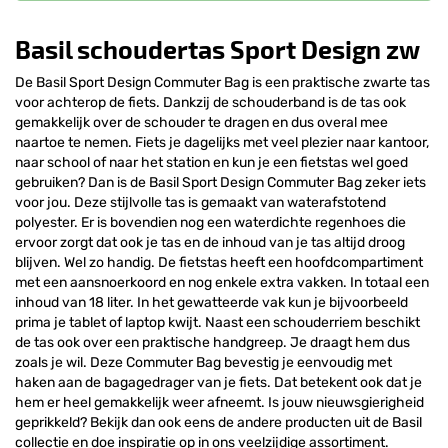
Basil schoudertas Sport Design zw
De Basil Sport Design Commuter Bag is een praktische zwarte tas
voor achterop de fiets. Dankzij de schouderband is de tas ook
gemakkelijk over de schouder te dragen en dus overal mee
naartoe te nemen. Fiets je dagelijks met veel plezier naar kantoor,
naar school of naar het station en kun je een fietstas wel goed
gebruiken? Dan is de Basil Sport Design Commuter Bag zeker iets
voor jou. Deze stijlvolle tas is gemaakt van waterafstotend
polyester. Er is bovendien nog een waterdichte regenhoes die
ervoor zorgt dat ook je tas en de inhoud van je tas altijd droog
blijven. Wel zo handig. De fietstas heeft een hoofdcompartiment
met een aansnoerkoord en nog enkele extra vakken. In totaal een
inhoud van 18 liter. In het gewatteerde vak kun je bijvoorbeeld
prima je tablet of laptop kwijt. Naast een schouderriem beschikt
de tas ook over een praktische handgreep. Je draagt hem dus
zoals je wil. Deze Commuter Bag bevestig je eenvoudig met
haken aan de bagagedrager van je fiets. Dat betekent ook dat je
hem er heel gemakkelijk weer afneemt. Is jouw nieuwsgierigheid
geprikkeld? Bekijk dan ook eens de andere producten uit de Basil
collectie en doe inspiratie op in ons veelzijdige assortiment.