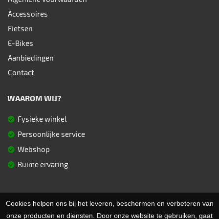
Accessoires
Fietsen
E-Bikes
Aanbiedingen
Contact
WAAROM WIJ?
Fysieke winkel
Persoonlijke service
Webshop
Ruime ervaring
© 2026 Fietsen Aster. Ondersteund door
SitePack ®
Cookies helpen ons bij het leveren, beschermen en verbeteren van
Uw fietsspecialist in Berlare
onze producten en diensten. Door onze website te gebruiken, gaat