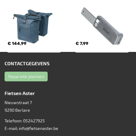
€ 144,99
€ 7,99
CONTACTGEGEVENS
Reparatie plannen
Fietsen Aster
Nieuwstraat 7
9290
Berlare
Telefoon:
052427925
E-mail:
info@fietsenaster.be