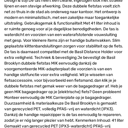
Design & stijl De tas heeft een cleane, ingetogen look met strakke
lijnen en een stevige afwerking. Deze dubbele fietstas voelt zich
net zo thuis in de stad als onderweg naar kantoor. Het ontwerp is
modern en minimalistisch, met een zakelijke maar toegankelijke
uitstraling. Gebruiksgemak & functionaliteit Met 41 liter inhoud is
er ruimte genoeg voor al je dagelijkse benodigdheden. De tas is
waterdicht en voorzien van een waterafstotende vouwsluiting
met gesp. Voor kleinere items zijn er handige buitenvakken. Slim
geplaatste klittenbandsluitingen zorgen voor stabiliteit op de fiets.
De tas is daarnaast compatibel met de Basil Distance Holder voor
extra veiligheid. Techniek & bevestiging Je bevestigt de Basil
Brooklyn dubbele fietstas MIK eenvoudig dankzij de
voorgemonteerde MIK-adapterplaat die voorzien is van een
handige slotfunctie voor extra veiligheid. Wil je wisselen van
fietsaccessoire, voor bijvoorbeeld een fietsmand, dan klik je je
dubbele fietstas met gemak weer van de bagagedrager af. Heb je
geen MIK bagagedrager op je (elektrische) fiets? Geen probleem!
Monteer eenvoudig de MIK Carrierplate op je bagagedrager.
Duurzaamheid & materiaalkeuze De Basil Brooklyn is gemaakt
van gerecycled PET, volledig PFAS-vrij en waterdicht (IPX3).
Dankzij de handige repairzipper is de tas eenvoudig te repareren,
zodat je er nóg langer plezier van hebt. Kenmerken Inhoud: 41 liter
Gemaakt van gerecycled PET (IPX3-waterdicht) PFAS-vrij