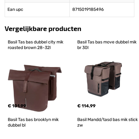
Ean upc
8715019185496
Vergelijkbare producten
Basil Tas bas dubbel city mik 
Basil Tas bas move dubbel mik 
roasted brown 28-32l
br 30l
€ 101,99
€ 114,99
Basil Tas bas brooklyn mik 
Basil Mandd/tasd bas mik stick 
dubbel bl
zw