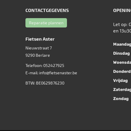
CONTACTGEGEVENS
OPENIN
Reparatie plannen
Let op: 
en 13u3
Fietsen Aster
Maanda
Nieuwstraat 7
Dinsdag
9290
Berlare
Woensd
Telefoon:
052427925
Donderd
E-mail:
info@fietsenaster.be
Vrijdag
BTW: BE0629876230
Zaterda
Zondag