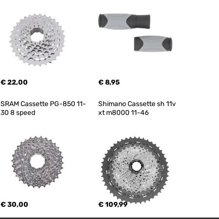
€ 22,00
€ 8,95
SRAM Cassette PG-850 11-
Shimano Cassette sh 11v 
30 8 speed
xt m8000 11-46
€ 30,00
€ 109,99