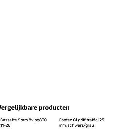
Vergelijkbare producten
Cassette Sram 8v pg830 
Contec Ct griff traffic125 
11-28
mm, schwarz/grau