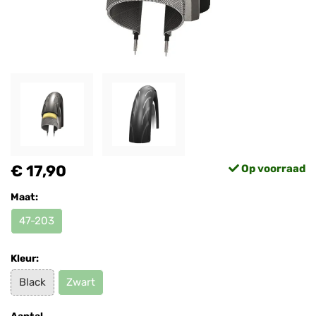
€ 17,90
Op voorraad
Maat:
47-203
Kleur:
Black
Zwart