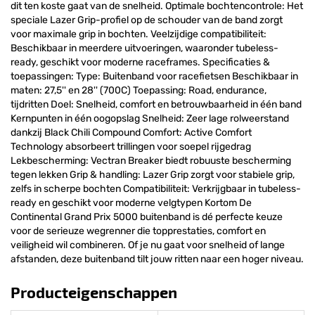
dit ten koste gaat van de snelheid. Optimale bochtencontrole: Het
speciale Lazer Grip-profiel op de schouder van de band zorgt
voor maximale grip in bochten. Veelzijdige compatibiliteit:
Beschikbaar in meerdere uitvoeringen, waaronder tubeless-
ready, geschikt voor moderne raceframes. Specificaties &
toepassingen: Type: Buitenband voor racefietsen Beschikbaar in
maten: 27,5'' en 28'' (700C) Toepassing: Road, endurance,
tijdritten Doel: Snelheid, comfort en betrouwbaarheid in één band
Kernpunten in één oogopslag Snelheid: Zeer lage rolweerstand
dankzij Black Chili Compound Comfort: Active Comfort
Technology absorbeert trillingen voor soepel rijgedrag
Lekbescherming: Vectran Breaker biedt robuuste bescherming
tegen lekken Grip & handling: Lazer Grip zorgt voor stabiele grip,
zelfs in scherpe bochten Compatibiliteit: Verkrijgbaar in tubeless-
ready en geschikt voor moderne velgtypen Kortom De
Continental Grand Prix 5000 buitenband is dé perfecte keuze
voor de serieuze wegrenner die topprestaties, comfort en
veiligheid wil combineren. Of je nu gaat voor snelheid of lange
afstanden, deze buitenband tilt jouw ritten naar een hoger niveau.
Producteigenschappen