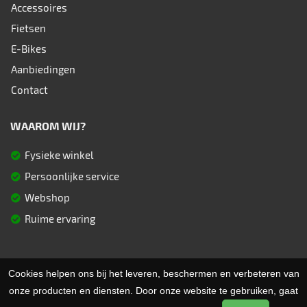
Accessoires
Fietsen
E-Bikes
Aanbiedingen
Contact
WAAROM WIJ?
Fysieke winkel
Persoonlijke service
Webshop
Ruime ervaring
Cookies helpen ons bij het leveren, beschermen en verbeteren van
© 2026 Fietsen Aster. Ondersteund door
SitePack ®
Uw fietsspecialist in Berlare
onze producten en diensten. Door onze website te gebruiken, gaat
Sitemap