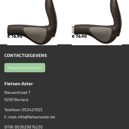
€ 76,90
€ 76,90
CONTACTGEGEVENS
Reparatie plannen
Fietsen Aster
Nieuwstraat 7
9290
Berlare
Telefoon:
052427925
E-mail:
info@fietsenaster.be
BTW: BE0629876230