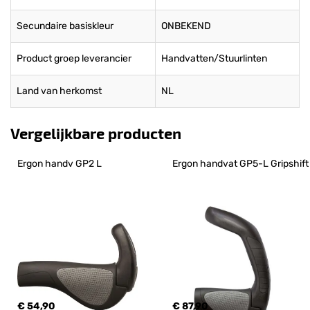
Secundaire basiskleur
ONBEKEND
Product groep leverancier
Handvatten/Stuurlinten
Land van herkomst
NL
Vergelijkbare producten
Ergon handv GP2 L
Ergon handvat GP5-L Gripshift
€ 54,90
€ 87,90