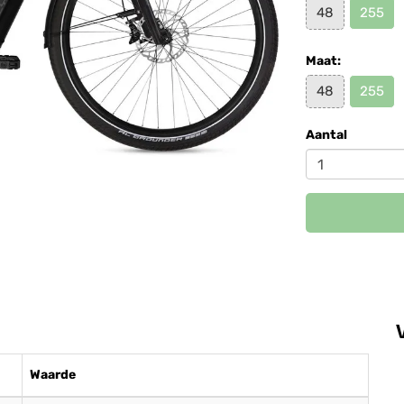
48
255
Maat:
48
255
Aantal
Waarde