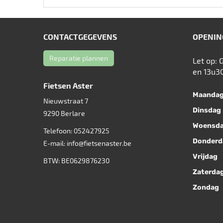
CONTACTGEGEVENS
OPENIN
Reparatie plannen
Let op: 
en 13u3
Fietsen Aster
Maanda
Nieuwstraat 7
Dinsdag
9290
Berlare
Woensd
Telefoon:
052427925
Donderd
E-mail:
info@fietsenaster.be
Vrijdag
BTW: BE0629876230
Zaterda
Zondag