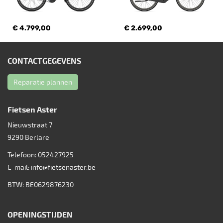
€ 4.799,00
€ 2.699,00
CONTACTGEGEVENS
Reparatie plannen
Fietsen Aster
Nieuwstraat 7
9290
Berlare
Telefoon:
052427925
E-mail:
info@fietsenaster.be
BTW: BE0629876230
OPENINGSTIJDEN