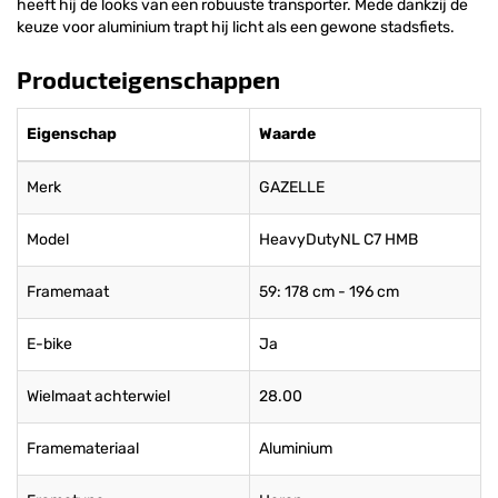
heeft hij de looks van een robuuste transporter. Mede dankzij de
keuze voor aluminium trapt hij licht als een gewone stadsfiets.
Producteigenschappen
Eigenschap
Waarde
Merk
GAZELLE
Model
HeavyDutyNL C7 HMB
Framemaat
59: 178 cm - 196 cm
E-bike
Ja
Wielmaat achterwiel
28.00
Framemateriaal
Aluminium