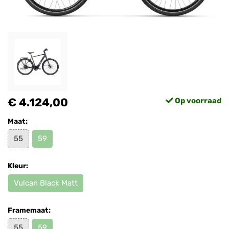
€ 4.124,00
Op voorraad
Maat:
55
59
Kleur:
Vulcan Black Matt
Framemaat:
55
59