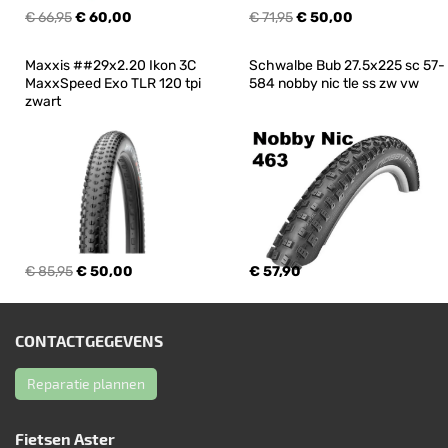
€ 66,95
€ 60,00
€ 71,95
€ 50,00
Maxxis ##29x2.20 Ikon 3C 
Schwalbe Bub 27.5x225 sc 57-
MaxxSpeed Exo TLR 120 tpi 
584 nobby nic tle ss zw vw
zwart
€ 85,95
€ 50,00
€ 57,90
CONTACTGEGEVENS
Reparatie plannen
Fietsen Aster