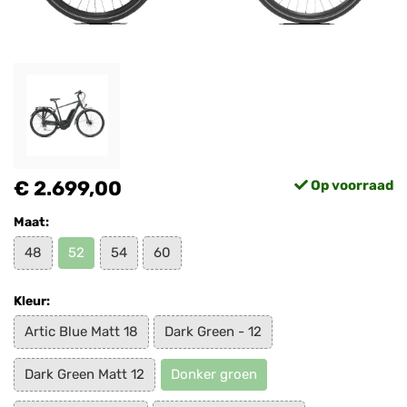
€ 2.699,00
Op voorraad
Maat:
48
52
54
60
Kleur:
Artic Blue Matt 18
Dark Green - 12
Dark Green Matt 12
Donker groen