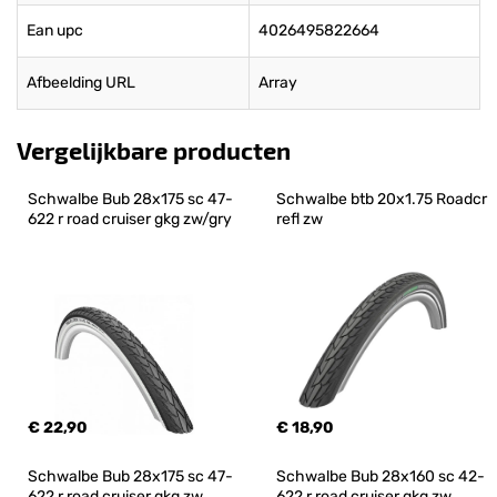
Ean upc
4026495822664
Afbeelding URL
Array
Vergelijkbare producten
Schwalbe Bub 28x175 sc 47-
Schwalbe btb 20x1.75 Roadcr 
622 r road cruiser gkg zw/gry
refl zw
€ 22,90
€ 18,90
Schwalbe Bub 28x175 sc 47-
Schwalbe Bub 28x160 sc 42-
622 r road cruiser gkg zw
622 r road cruiser gkg zw