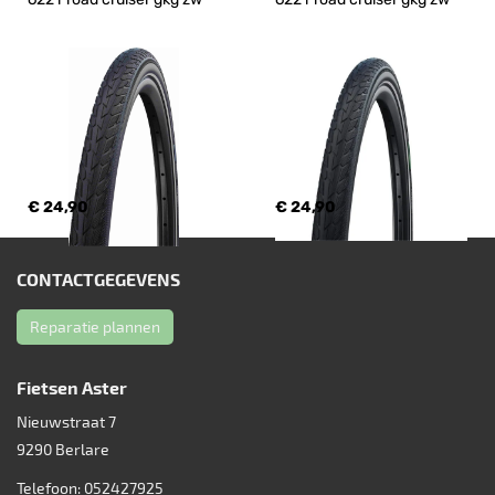
€ 24,90
€ 24,90
CONTACTGEGEVENS
Reparatie plannen
Fietsen Aster
Nieuwstraat 7
9290
Berlare
Telefoon:
052427925