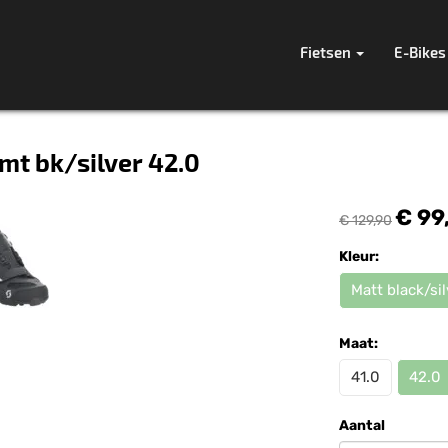
Fietsen
E-Bikes
mt bk/silver 42.0
€ 99
€ 129,90
Kleur:
Matt black/sil
Maat:
41.0
42.0
Aantal