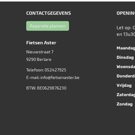
CONTACTGEGEVENS
OPENIN
Reparatie plannen
Let op: 
en 13u3
Fietsen Aster
Maanda
Nieuwstraat 7
Dinsdag
9290
Berlare
Woensd
Telefoon:
052427925
Donderd
E-mail:
info@fietsenaster.be
Vrijdag
BTW: BE0629876230
Zaterda
Zondag