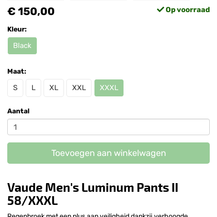
€ 150,00
Op voorraad
Kleur:
Black
Maat:
S
L
XL
XXL
XXXL
Aantal
Toevoegen aan winkelwagen
Vaude Men's Luminum Pants II
58/XXXL
Regenbroek met een plus aan veiligheid dankzij verhoogde