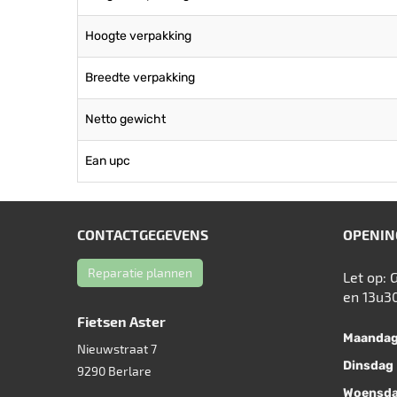
Hoogte verpakking
Breedte verpakking
Netto gewicht
Ean upc
CONTACTGEGEVENS
OPENIN
Reparatie plannen
Let op: 
en 13u3
Fietsen Aster
Maanda
Nieuwstraat 7
Dinsdag
9290
Berlare
Woensd