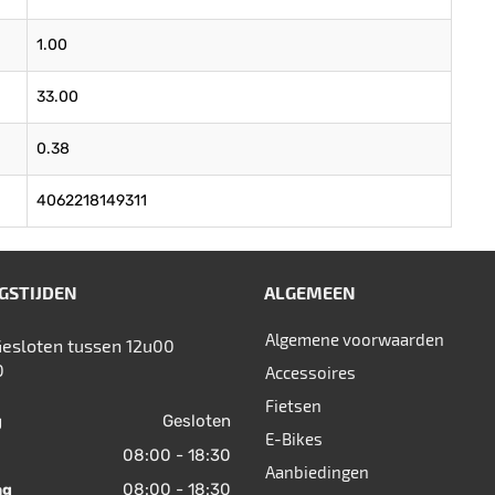
1.00
33.00
0.38
4062218149311
GSTIJDEN
ALGEMEEN
Algemene voorwaarden
Gesloten tussen 12u00
0
Accessoires
Fietsen
Gesloten
g
E-Bikes
08:00 - 18:30
Aanbiedingen
08:00 - 18:30
ag