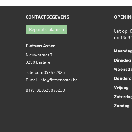
CONTACTGEGEVENS
OPENIN
Reparatie plannen
Let op: 
en 13u3
Fietsen Aster
Maanda
Nieuwstraat 7
Dinsdag
9290
Berlare
Woensd
Telefoon:
052427925
Donderd
E-mail:
info@fietsenaster.be
Vrijdag
BTW: BE0629876230
Zaterda
Zondag