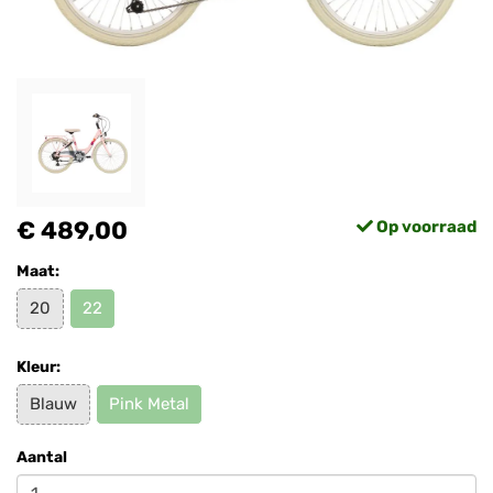
€ 489,00
Op voorraad
Maat:
20
22
Kleur:
Blauw
Pink Metal
Aantal